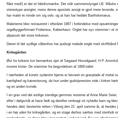
flået med!) er der et fabriksmærke. Der står sammenslynget LB. Måske er 
stereotype ansigter, mens denne apostels ansigt er gjort mere levende, er
har malet et minde om sig selv, og at han har heddet Bartholomæus.
Malerierne blev restaureret i efteråret 1987 i forbindelse med opsætningen 
orgelbyggerfirmaet Frobenius, København. Orglet har syv stemmer i et m
afpasset det store kirkerum.
Døren til det sydlige våbenhus har pudsigt malede engle med skriftbånd fr
Kirkegården
Øst for kirkens kor bemærkes ejer af Søgaard Hovedgaard, H P. Ammitz
murere kister. De stammer fra begyndelsen af 1800-tallet.
I nærheden af korets sydøstre hjørne er bevaret en gravplade af metal ov
kærlighed og kærestesorg, da hun under gudstjenesten inde i kirken hør
og en anden kvinde.
I en grav ved det østlige stendige gemmes resterne af Anne Marie Seier
efter i dølgsmål at have født og derefter ombragt sit nyfødte barn og ble
hendes død, bestemte retten i Viborg den 22. april samme år, at hendes 
i en høj uden for kirkegården, og en stage derhos sættes med stenhob o