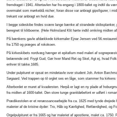
fremdraget i 1941. Altertavlen har fra engang i 1800-tallet og indtil da 
overmalet som mørkeblå nicher; foran disse var anbragt gipsfigurer, i mid
trekant var anbragt en hvid due.
I begge sideskibe findes svære lange bænke af strandede skibsplanker,
beregnet til klitboerne. (Hele Holmsland Klit hørte indtil omkring midten 
På bænkens gavle afdækkede kirkemaler Ejnar Jensen ved 56.restaurer
fra 1750 og præges af rokokoen.
På kirkeskibets nordvæg hænger et epitafium med maleri af sognepræsten
belærende ord: Frygt Gud, Gør hver Mand Ret og Skel, Agt ej, hvad Folk v
enhver til takke.1685.
Under pulpituret er opsat en mindetavle over student Joh. Anton Barch
Søgaard. Ved trappen op til orglet ses en låge, som stammer fra kirkens
Alterbordet er muret af kvadersten. Herpå er lagt en ny plade af hoburgma
fra midten af 1600-tallet. Den store tunge granitdøbefont er udført i roman
Prædikestolen er et renæssancearbejde fra ca. 1625 med tynde drejede hj
malerier af de kristne dyder: Tro, Håb og Kærlighed, Retfærdighed, og 
Orgelpulpituret er fra 1665 og har maleriet af apostlene, malet ca. 1750