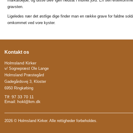
markarbejde, og disse blev igen nedsat i indviet jord. En sen efterkomm
gravsten.
Ligeledes nær det østlige dige finder man en række grave for faldne sold
omkommet ved vore kyster.
Kontakt os
Holmsland Kirker
v/ Sognepræst Ole Lange
Holmsland Præstegård
Gadegårdsvej 3, Kloster
6950 Ringkøbing
Tlf: 97 33 70 11
Email:
hokl@km.dk
2026 © Holmsland Kirker. Alle rettigheder forbeholdes.