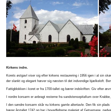
Kirkens indre.
Korets østgavl viser sig efter kirkens restaurering i 1956 igen i al sin s
der slankt og elegant hæver sig næsten til det indvendige bjælkeloft. B
Fattigblokken i koret er fra 1700-tallet og bærer indskriften: Giv efter
I nordre korsarm er anbragt resterne fra sandstensepitafium over Krabbe, 
I den søndre korsarm skår nu kirkens gamle altertavle. Den fik sin plads 
bærer årstallet 1742 og har i hovedfelterne maleriet af Getsemane, nadv