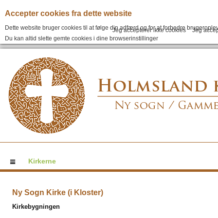
Accepter cookies fra dette website
Dette website bruger cookies til at følge din adfærd og for at forbedre brugeroplev
Jeg accepterer ikke cookies
Jeg accep
Du kan altid slette gemte cookies i dine browserinstillinger
Kirkerne
Ny Sogn Kirke (i Kloster)
Kirkebygningen