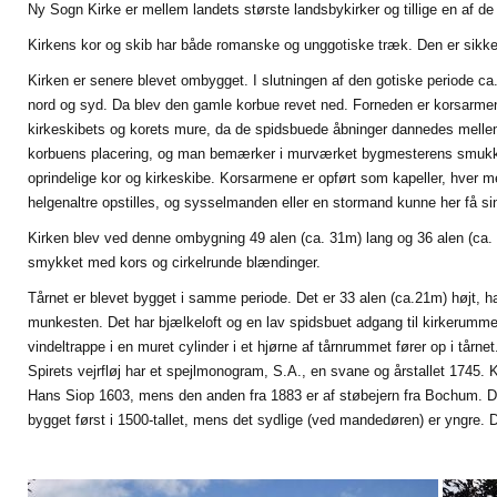
Ny Sogn Kirke er mellem landets største landsbykirker og tillige en af d
Kirkens kor og skib har både romanske og unggotiske træk. Den er sikkert
Kirken er senere blevet ombygget. I slutningen af den gotiske periode c
nord og syd. Da blev den gamle korbue revet ned. Forneden er korsarmene 
kirkeskibets og korets mure, da de spidsbuede åbninger dannedes mellem 
korbuens placering, og man bemærker i murværket bygmesterens smukke
oprindelige kor og kirkeskibe. Korsarmene er opført som kapeller, hver m
helgenaltre opstilles, og sysselmanden eller en stormand kunne her få si
Kirken blev ved denne ombygning 49 alen (ca. 31m) lang og 36 alen (ca.
smykket med kors og cirkelrunde blændinger.
Tårnet er blevet bygget i samme periode. Det er 33 alen (ca.21m) højt, h
munkesten. Det har bjælkeloft og en lav spidsbuet adgang til kirkerummet
vindeltrappe i en muret cylinder i et hjørne af tårnrummet fører op i tår
Spirets vejrfløj har et spejlmonogram, S.A., en svane og årstallet 1745. 
Hans Siop 1603, mens den anden fra 1883 er af støbejern fra Bochum. De
bygget først i 1500-tallet, mens det sydlige (ved mandedøren) er yngre. D