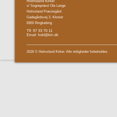
Holmsland Kirker
v/ Sognepræst Ole Lange
Holmsland Præstegård
Gadegårdsvej 3, Kloster
6950 Ringkøbing
Tlf: 97 33 70 11
Email:
hokl@km.dk
2026 © Holmsland Kirker. Alle rettigheder forbeholdes.