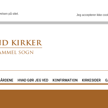
elsen på sitet.
Jeg accepterer ikke coo
GÅRDENE
HVAD GØR JEG VED
KONFIRMATION
KIRKESIDER
G